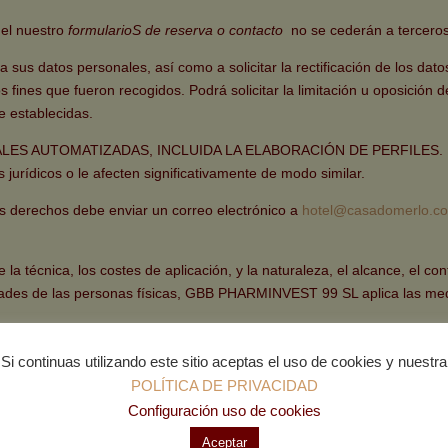
el nuestro
formularioS de reserva o contacto
no se cederán a terceros
atos personales, así como a solicitar la rectificación de los datos i
s fines que fueron recogidos. Podrá solicitar la limitación u oposición
e establecidas.
AUTOMATIZADAS, INCLUIDA LA ELABORACIÓN DE PERFILES. No se re
jurídicos o le afecten significativamente de modo similar.
erechos debe enviar un correo electrónico a
hotel@casadomerlo.c
cnica, los costes de aplicación, y la naturaleza, el alcance, el conte
rtades de las personas físicas, GBB PHARMINVEST 99 SL aplica las med
FECTADO.
A través de esta página web no se recoge ningún dato pers
Si continuas utilizando este sitio aceptas el uso de cookies y nuestra
POLÍTICA DE PRIVACIDAD
culo 5.1 f) del Reglamento (UE) 2016/679 GBB PHARMINVEST 99 SL s
Configuración uso de cookies
lo para las finalidades indicadas.
Aceptar