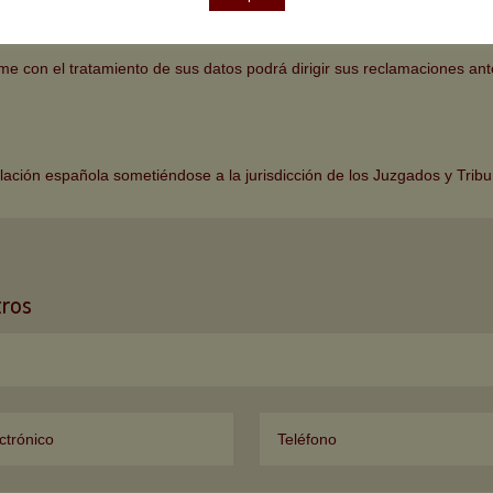
TE DEL AFECTADO
.
A los efectos previstos en el artículo 5.1 d) del
exactos con respecto a los fines para los que se tratan, si usted no ha
on el tratamiento de sus datos podrá dirigir sus reclamaciones ante
slación española sometiéndose a la jurisdicción de los Juzgados y Tribuna
tros