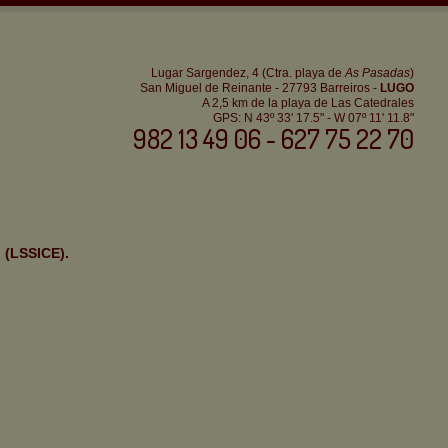
Lugar Sargendez, 4 (Ctra. playa de
As Pasadas
)
San Miguel de Reinante - 27793 Barreiros -
LUGO
A 2,5 km de la playa de Las Catedrales
GPS: N 43º 33' 17.5" - W 07º 11' 11.8"
982 13 49 06 - 627 75 22 70
o (LSSICE).