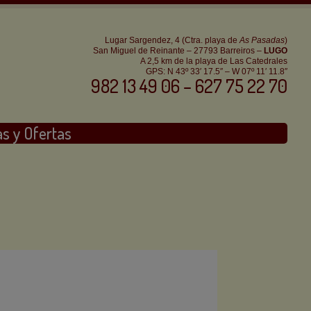
Lugar Sargendez, 4 (Ctra. playa de
As Pasadas
)
San Miguel de Reinante – 27793 Barreiros –
LUGO
A 2,5 km de la playa de Las Catedrales
GPS: N 43º 33′ 17.5″ – W 07º 11′ 11.8″
982 13 49 06 – 627 75 22 70
as y Ofertas